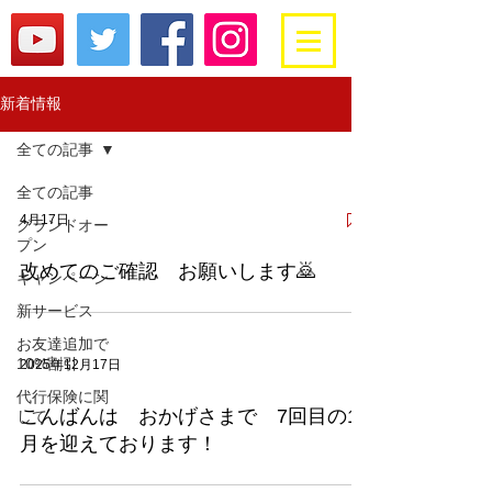
新着情報
全ての記事
全ての記事
4月17日
グランドオー
プン
改めてのご確認 お願いします🙇
キャンペーン
新サービス
お友達追加で
10%割引
2025年12月17日
代行保険に関
こんばんは おかげさまで 7回目の12
して
月を迎えております！