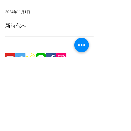
2024年11月1日
新時代へ
now24東京運転代行本部
〒160-0023 東京都新宿区西新宿8-13-15
TEL:
03-5937-3441
FAX
03-5937-3442
東京都公安委員会第300334号
プライバシーポリシー
標識
© 2019 now24東京 運転代行 all right reserved.